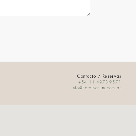
Contacto / Reservas
+54 11 4973-9571
info@hotelsarum.com.ar