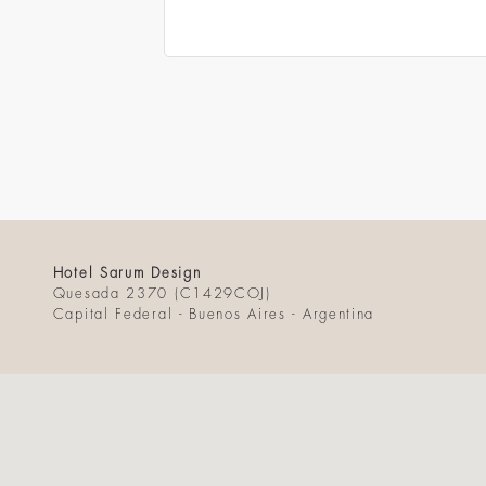
Hotel Sarum Design
Quesada 2370 (C1429COJ)
Capital Federal - Buenos Aires - Argentina