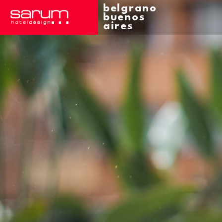
belgrano
buenos
aires